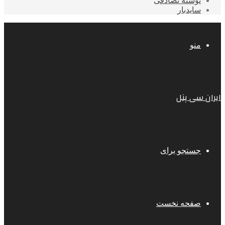
نوشته تصادفی
سایدبار
منو
ایران سی پنل
جستجو برای
صفحه نخست