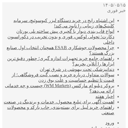
۱۴۰۵/۰۵/۱۵
خبر فوری
این اشتباه رایج در خرید دستگاه لیزر کیوسوئیچ، سرمایه
کلینیک‌های زیبایی را نابود می‌کند!
انواع قاب بندی دیوار با گچبری پیش ساخته پلی یورتان
دکارت؛ تحولی لوکس، فوری و بدون تخریب در دکوراسیون
داخلی
چرا محصولات جوشکاری ESAB همچنان انتخاب اول صنایع
بزرگ هستند؟
راهنمای جامع خرید تجهیزات اندازه گیری؛ چطور دقیق‌ترین
ابزارها را آنلاین بخریم؟
دندانپزشکی تحت بیهوشی در شرق تهران
سوالات متداول درباره خرید و نصب گیت فروشگاهی؛ از
قیمت تا تنظیم حساسیت و علت بوق زدن
بروکر دبلیو ام مارکتس (WM Markets) چیست و چه خدماتی
ارائه می‌دهد؟
اخبار هفته
اهمیت آگهی برای تبلیغ محصول، خدمات و برندینگ در صنعت
راهنمای خرید لیبل برای بسته‌بندی، چاپ بارکد و محصولات
صنعتی
ورود