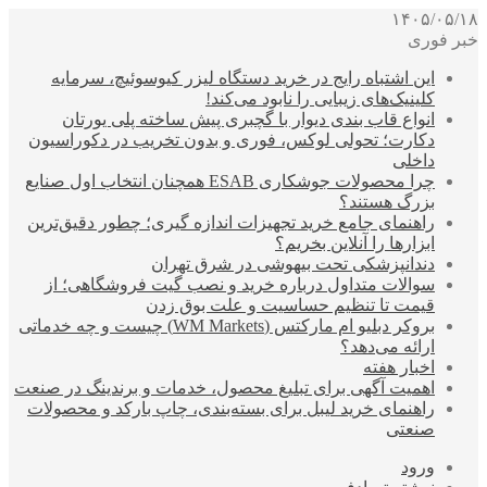
۱۴۰۵/۰۵/۱۸
خبر فوری
این اشتباه رایج در خرید دستگاه لیزر کیوسوئیچ، سرمایه
کلینیک‌های زیبایی را نابود می‌کند!
انواع قاب بندی دیوار با گچبری پیش ساخته پلی یورتان
دکارت؛ تحولی لوکس، فوری و بدون تخریب در دکوراسیون
داخلی
چرا محصولات جوشکاری ESAB همچنان انتخاب اول صنایع
بزرگ هستند؟
راهنمای جامع خرید تجهیزات اندازه گیری؛ چطور دقیق‌ترین
ابزارها را آنلاین بخریم؟
دندانپزشکی تحت بیهوشی در شرق تهران
سوالات متداول درباره خرید و نصب گیت فروشگاهی؛ از
قیمت تا تنظیم حساسیت و علت بوق زدن
بروکر دبلیو ام مارکتس (WM Markets) چیست و چه خدماتی
ارائه می‌دهد؟
اخبار هفته
اهمیت آگهی برای تبلیغ محصول، خدمات و برندینگ در صنعت
راهنمای خرید لیبل برای بسته‌بندی، چاپ بارکد و محصولات
صنعتی
ورود