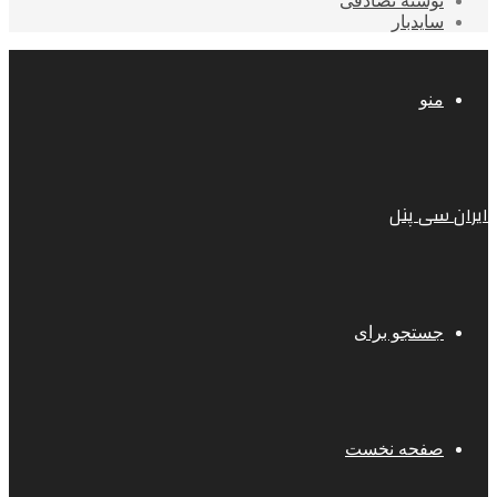
نوشته تصادفی
سایدبار
منو
ایران سی پنل
جستجو برای
صفحه نخست