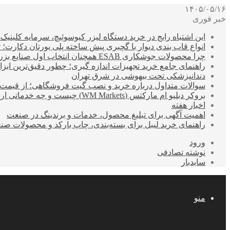
۱۴۰۵/۰۵/۱۶
خبر فوری
این اشتباه رایج در خرید دستگاه لیزر کیوسوئیچ، سرمایه کلینیک‌ها
انواع قاب بندی دیوار با گچبری پیش ساخته پلی یورتان دکارت
چرا محصولات جوشکاری ESAB همچنان انتخاب اول صنایع بزرگ هستند؟
راهنمای جامع خرید تجهیزات اندازه گیری؛ چطور دقیق‌ترین ابزاره
دندانپزشکی تحت بیهوشی در شرق تهران
سوالات متداول درباره خرید و نصب گیت فروشگاهی؛ از قیمت
بروکر دبلیو ام مارکتس (WM Markets) چیست و چه خدماتی ارائه می‌دهد؟
اخبار هفته
اهمیت آگهی برای تبلیغ محصول، خدمات و برندینگ در صنعت
راهنمای خرید لیبل برای بسته‌بندی، چاپ بارکد و محصولات صن
ورود
نوشته تصادفی
سایدبار
منو