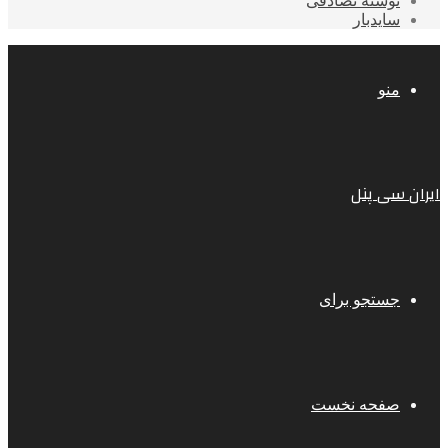
نوشته تصادفی
سایدبار
منو
ایران سی پنل
جستجو برای
صفحه نخست