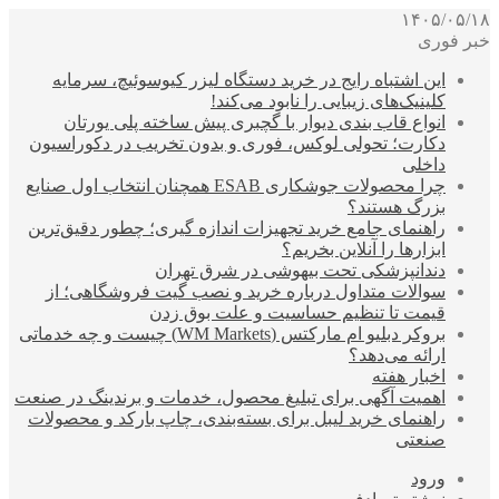
۱۴۰۵/۰۵/۱۸
خبر فوری
این اشتباه رایج در خرید دستگاه لیزر کیوسوئیچ، سرمایه
کلینیک‌های زیبایی را نابود می‌کند!
انواع قاب بندی دیوار با گچبری پیش ساخته پلی یورتان
دکارت؛ تحولی لوکس، فوری و بدون تخریب در دکوراسیون
داخلی
چرا محصولات جوشکاری ESAB همچنان انتخاب اول صنایع
بزرگ هستند؟
راهنمای جامع خرید تجهیزات اندازه گیری؛ چطور دقیق‌ترین
ابزارها را آنلاین بخریم؟
دندانپزشکی تحت بیهوشی در شرق تهران
سوالات متداول درباره خرید و نصب گیت فروشگاهی؛ از
قیمت تا تنظیم حساسیت و علت بوق زدن
بروکر دبلیو ام مارکتس (WM Markets) چیست و چه خدماتی
ارائه می‌دهد؟
اخبار هفته
اهمیت آگهی برای تبلیغ محصول، خدمات و برندینگ در صنعت
راهنمای خرید لیبل برای بسته‌بندی، چاپ بارکد و محصولات
صنعتی
ورود