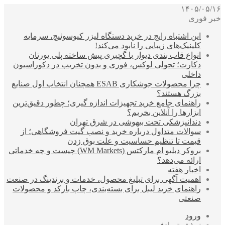
۱۴۰۵/۰۵/۱۶
خبر فوری
این اشتباه رایج در خرید دستگاه لیزر کیوسوئیچ، سرمایه
کلینیک‌های زیبایی را نابود می‌کند!
انواع قاب بندی دیوار با گچبری پیش ساخته پلی یورتان
دکارت؛ تحولی لوکس، فوری و بدون تخریب در دکوراسیون
داخلی
چرا محصولات جوشکاری ESAB همچنان انتخاب اول صنایع
بزرگ هستند؟
راهنمای جامع خرید تجهیزات اندازه گیری؛ چطور دقیق‌ترین
ابزارها را آنلاین بخریم؟
دندانپزشکی تحت بیهوشی در شرق تهران
سوالات متداول درباره خرید و نصب گیت فروشگاهی؛ از
قیمت تا تنظیم حساسیت و علت بوق زدن
بروکر دبلیو ام مارکتس (WM Markets) چیست و چه خدماتی
ارائه می‌دهد؟
اخبار هفته
اهمیت آگهی برای تبلیغ محصول، خدمات و برندینگ در صنعت
راهنمای خرید لیبل برای بسته‌بندی، چاپ بارکد و محصولات
صنعتی
ورود