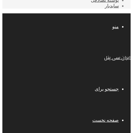
نوشته تصادفی
سایدبار
منو
ایران سی پنل
جستجو برای
صفحه نخست